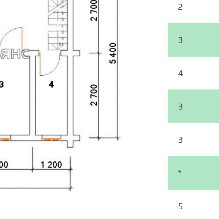
2
3
4
3
3
*
5