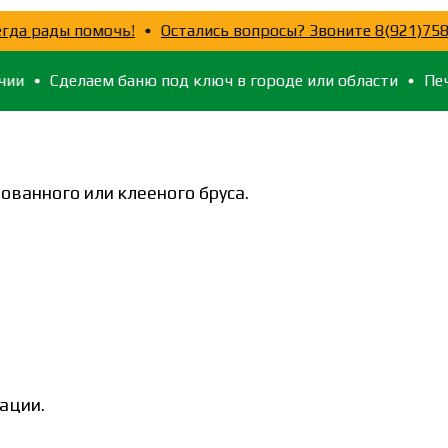
 мы всегда рады помочь!
Остались вопросы? Звоните 8(9
Сделаем баню под ключ в городе или области
Печи, ос
ованного или клееного бруса.
ации.