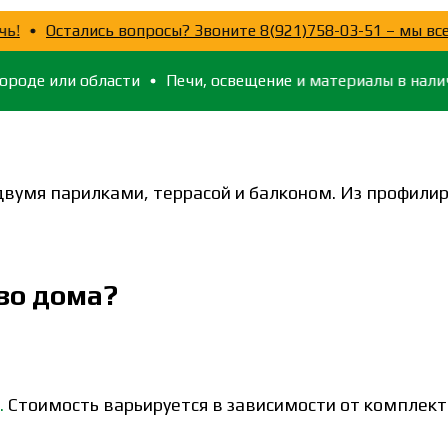
 помочь!
Остались вопросы? Звоните 8(921)758-03-51 –
 или области
Печи, освещение и материалы в наличии
двумя парилками, террасой и балконом. Из профилир
во дома?
.
Стоимость варьируется в зависимости от комплект