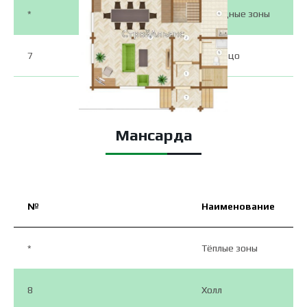
*
Холодные зоны
7
Крыльцо
Мансарда
№
Наименование
*
Тёплые зоны
8
Холл