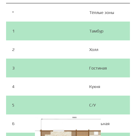
*
Тёплые зоны
1
Тамбур
2
Холл
3
Гостиная
4
Кухня
5
C/У
6
Котельная