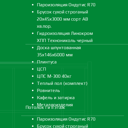
Пароизоляция Ондутис R70
Брусок сухой строганый
20х45х3000 мм сорт АВ
хв.пор.
Гидроизоляция Линокром
ХПП Технониколь черный
Доска шпунтованная
35х146х6000 мм
Плинтуса
ЦСП
ЦПС М-300 40кг
Теплый пол (комплект)
Ровнитель
Кафель и затирка
Металлоизделия
Потолок I и II этаж
Пароизоляция Ондутис R70
Брусок сухой строганый