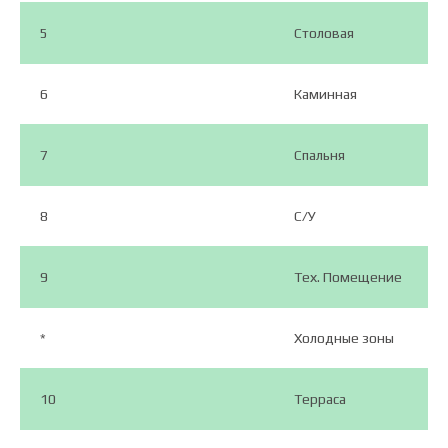
5
Столовая
6
Каминная
7
Спальня
8
С/У
9
Тех. Помещение
*
Холодные зоны
10
Терраса