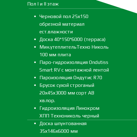
Пол I и II этаж
Черновой пол 25х150
обрезной материал
ест.влажности
Доска 40*150*6000 (терраса)
Мин.утеплительТехно Николь
100 мм плита
Паро-гидроизоляция Ondutiss
Smart RV с монтажной лентой
Пароизоляция Ондутис R70
Брусок сухой строганый
20х45х3000 мм сорт АВ
хв.пор.
Гидроизоляция Линокром
ХПП Технониколь черный
Доска шпунтованная
35х146х6000 мм