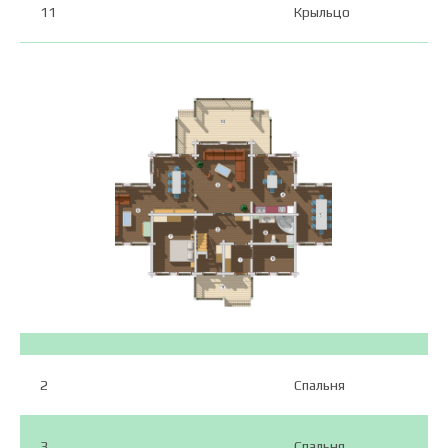
11
Крыльцо
Мансарда
№
Наименование
*
Тёплые зоны
1
Холл
2
Спальня
3
Спальня