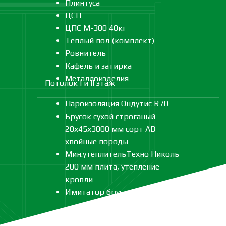
Плинтуса
ЦСП
ЦПС М-300 40кг
Теплый пол (комплект)
Ровнитель
Кафель и затирка
Металлоизделия
Потолок I и II этаж
Пароизоляция Ондутис R70
Брусок сухой строганый
20х45х3000 мм сорт АВ
хвойные породы
Мин.утеплительТехно Николь
200 мм плита, утепление
кровли
Имитатор бруса