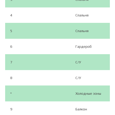
4
Спальня
5
Спальня
6
Гардероб
7
С/У
8
С/У
*
Холодные зоны
9
Балкон