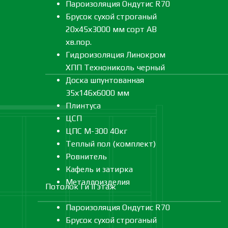
Пароизоляция Ондутис R70
Брусок сухой строганый
20х45х3000 мм сорт АВ
хв.пор.
Гидроизоляция Линокром
ХПП Технониколь черный
Доска шпунтованная
35х146х6000 мм
Плинтуса
ЦСП
ЦПС М-300 40кг
Теплый пол (комплект)
Ровнитель
Кафель и затирка
Металлоизделия
Потолок I и II этаж
Пароизоляция Ондутис R70
Брусок сухой строганый