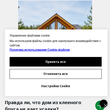
Управление файлами cookie
Мы используем файлы cookie для наилучшего взаимодействия с
сайтом.
Политика использования Сookie-файлов
Принять все
Почему дом из клееного бруса
Отклонить все
дороже, чем из обычного бруса или
бревна?
Настройки Cookie
Правда ли, что дом из клееного
бруса не дает усадки?