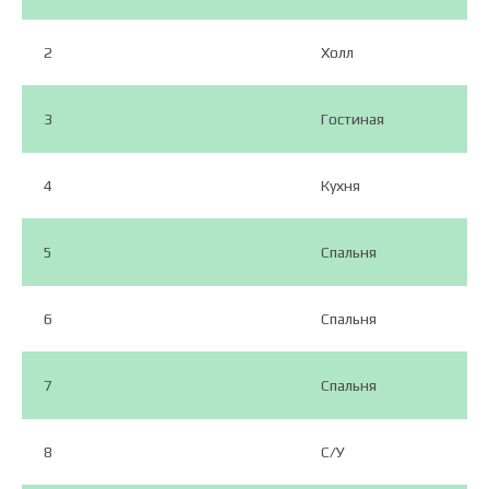
2
Холл
3
Гостиная
4
Кухня
5
Спальня
6
Спальня
7
Спальня
8
С/У