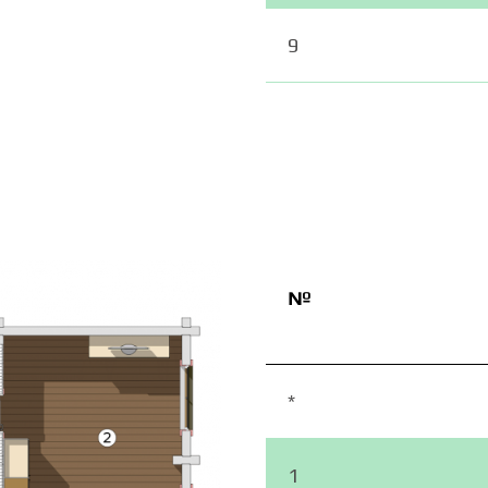
9
№
*
1