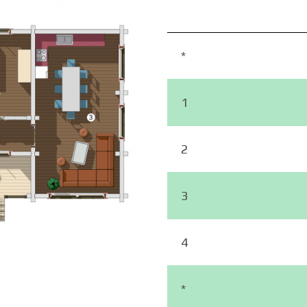
*
1
2
3
4
*