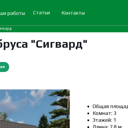
Статьи
Контакты
ши работы
игвард
бруса "Сигвард"
ция
Общая площадь
Комнат: 3
Этажей: 1
Длина: 7.8 м