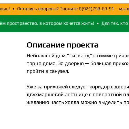
ады помочь!
Остались вопросы? Звоните 8(921)758-03-51
странство, в котором хочется жить!
Для тех, кто ценит у
Описание проекта
Небольшой дом "Сигвард" с симметричны
торца дома. За дверью — большая прихож
пройти в санузел.
Уже за прихожей следует коридор с двер
двухмаршевой лестнице с поворотной пло
желанию часть холла можно выделить под