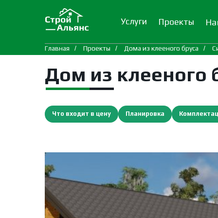
Услуги
Проекты
На
Главная
/
Проекты
/
Дома из клееного бруса
/
С
Дом из клееного 
Что входит в цену
Планировка
Комплекта