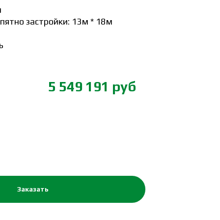
м
ятно застройки: 13м * 18м
ь
5 549 191 руб
Заказать