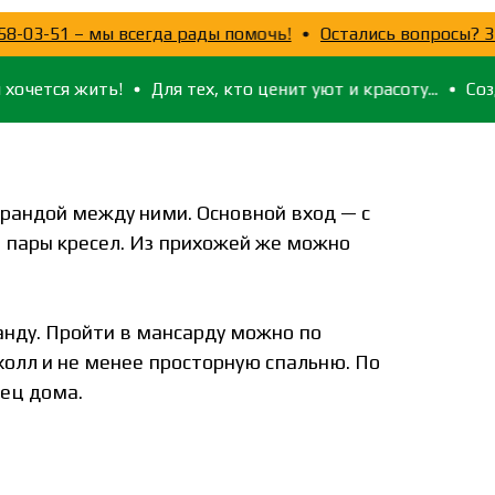
(921)758-03-51 – мы всегда рады помочь!
Остались воп
я жить!
Для тех, кто ценит уют и красоту...
Создаём п
андой между ними. Основной вход — с
е пары кресел. Из прихожей же можно
анду. Пройти в мансарду можно по
олл и не менее просторную спальню. По
рец дома.