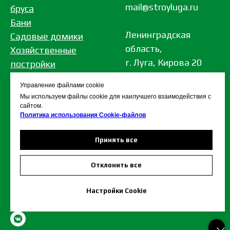
mail@stroyluga.ru
бруса
Бани
Ленинградская
Садовые домики
область,
Хозяйственные
г. Луга, Кирова 20
постройки
Дома из бревна
Управление файлами cookie
Дома из газобетона
Мы используем файлы cookie для наилучшего взаимодействия с
Беседки
сайтом.
Политика использования Сookie-файлов
Принять все
© 2005-2026 СтройАльянс
Кар
та сайта
Отклонить все
Политика в отношении обработки
персональных данных
Настройки Cookie