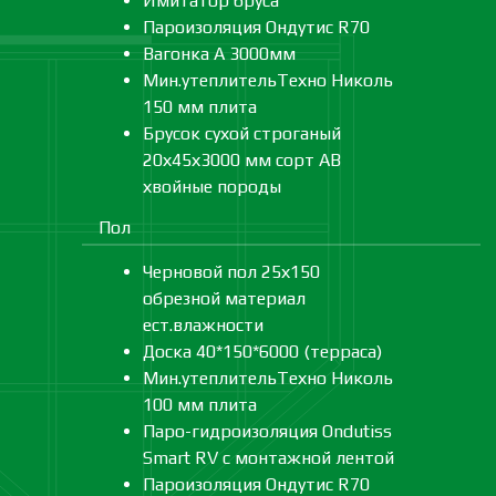
Имитатор бруса
Пароизоляция Ондутис R70
Вагонка А 3000мм
Мин.утеплительТехно Николь
150 мм плита
Брусок сухой строганый
20х45х3000 мм сорт АВ
хвойные породы
Пол
Черновой пол 25х150
обрезной материал
ест.влажности
Доска 40*150*6000 (терраса)
Мин.утеплительТехно Николь
100 мм плита
Паро-гидроизоляция Ondutiss
Smart RV с монтажной лентой
Пароизоляция Ондутис R70