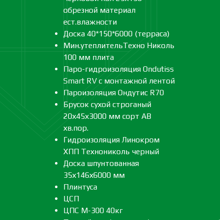
обрезной материал
ест.влажности
Доска 40*150*6000 (терраса)
Мин.утеплительТехно Николь
100 мм плита
Паро-гидроизоляция Ondutiss
Smart RV с монтажной лентой
Пароизоляция Ондутис R70
Брусок сухой строганый
20х45х3000 мм сорт АВ
хв.пор.
Гидроизоляция Линокром
ХПП Технониколь черный
Доска шпунтованная
35х146х6000 мм
Плинтуса
ЦСП
ЦПС М-300 40кг