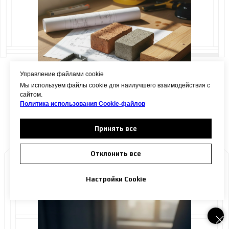
Управление файлами cookie
Мы используем файлы cookie для наилучшего взаимодействия с
сайтом.
Подробнее
Политика использования Сookie-файлов
Принять все
Отклонить все
Аренда земли с последующим
выкупом у администрации
Настройки Cookie