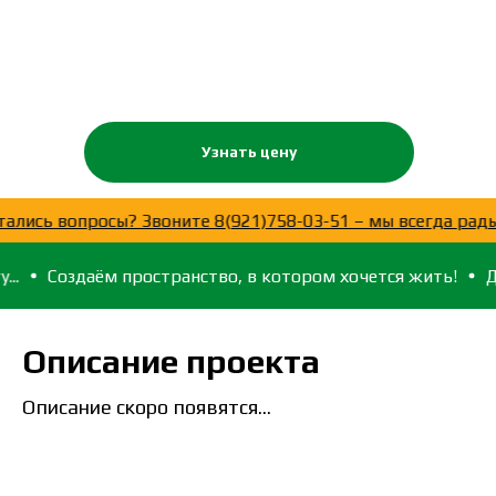
Узнать цену
мочь!
Остались вопросы? Звоните 8(921)758-03-51 – мы 
аём пространство, в котором хочется жить!
Для тех, кто
Описание проекта
Описание скоро появятся...