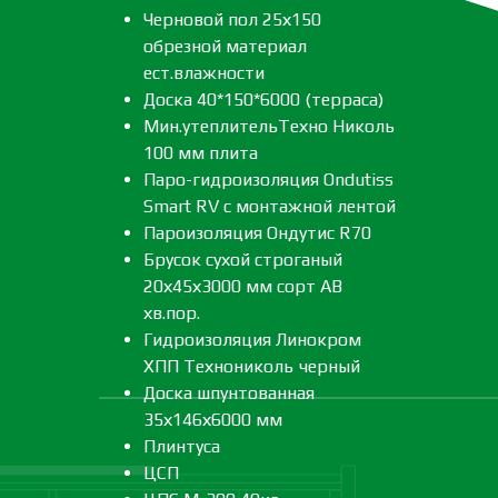
Черновой пол 25х150
обрезной материал
ест.влажности
Доска 40*150*6000 (терраса)
Мин.утеплительТехно Николь
100 мм плита
Паро-гидроизоляция Ondutiss
Smart RV с монтажной лентой
Пароизоляция Ондутис R70
Брусок сухой строганый
20х45х3000 мм сорт АВ
хв.пор.
Гидроизоляция Линокром
ХПП Технониколь черный
Доска шпунтованная
35х146х6000 мм
Плинтуса
ЦСП