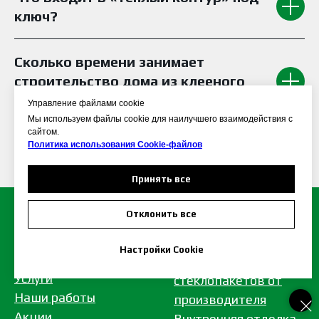
ключ?
Сколько времени занимает
строительство дома из клееного
бруса под ключ?
Управление файлами cookie
Мы используем файлы cookie для наилучшего взаимодействия с
сайтом.
Политика использования Сookie-файлов
Принять все
Отклонить все
УСЛУГИ
ГЛАВНАЯ
Настройки Cookie
Установка
Услуги
стеклопакетов от
Наши работы
производителя
Акции
Внутренняя отделка