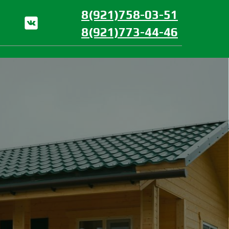
8(921)758-03-51
8(921)773-44-46