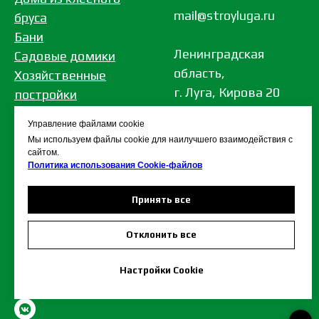
mail@stroyluga.ru
бруса
Бани
Ленинградская
Садовые домики
область,
Хозяйственные
г. Луга, Кирова 20
постройки
Дома из бревна
Управление файлами cookie
Дома из газобетона
Мы используем файлы cookie для наилучшего взаимодействия с
Беседки
сайтом.
Политика использования Сookie-файлов
Принять все
© 2005-2026 СтройАльянс
Кар
та сайта
Отклонить все
Политика в отношении обработки
персональных данных
Настройки Cookie