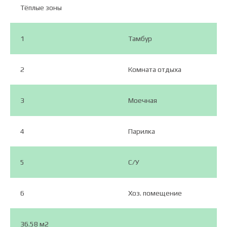
Тёплые зоны
1
Тамбур
2
Комната отдыха
3
Моечная
4
Парилка
5
C/У
6
Хоз. помещение
36.58 м2