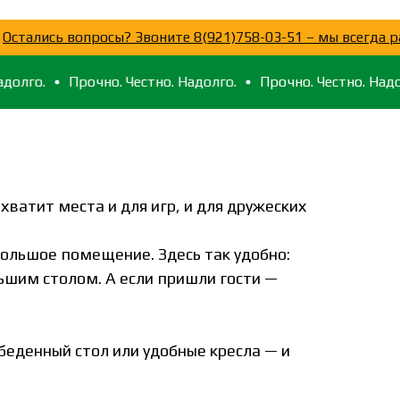
очь!
Остались вопросы? Звоните 8(921)758-03-51 – мы в
Прочно. Честно. Надолго.
Прочно. Честно. Надолго.
хватит места и для игр, и для дружеских
большое помещение. Здесь так удобно:
льшим столом. А если пришли гости —
беденный стол или удобные кресла — и