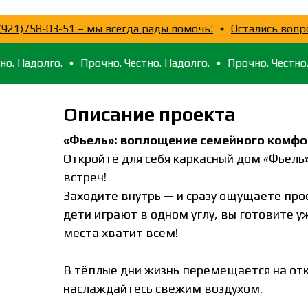
ните 8(921)758-03-51 – мы всегда рады помочь!
Осталис
олго.
Прочно. Честно. Надолго.
Прочно. Честно. Надол
Описание проекта
«Фьель»: воплощение семейного комфор
Откройте для себя каркасный дом «Фьель»
встреч!
Заходите внутрь — и сразу ощущаете прос
дети играют в одном углу, вы готовите у
места хватит всем!
В тёплые дни жизнь перемещается на откр
наслаждайтесь свежим воздухом.