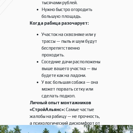
тысячами рублей.
Нужно быстро огородить
большую площадь.
Когда рабица разочарует:
Участок на сквозняке или у
трассы — пыль и шум будут
беспрепятственно
проходить.
Соседние дачи расположены
выше вашего участка — вы
будете как на ладони.
У вас большая собака — она
может порвать сетку или
сделать подкоп.
Личный опыт монтажников
«СтройАльянс»:
Самые частые
жалобы на рабицу — не прочность,
а психологический дискомфорт от
«открытости». Если для вас это