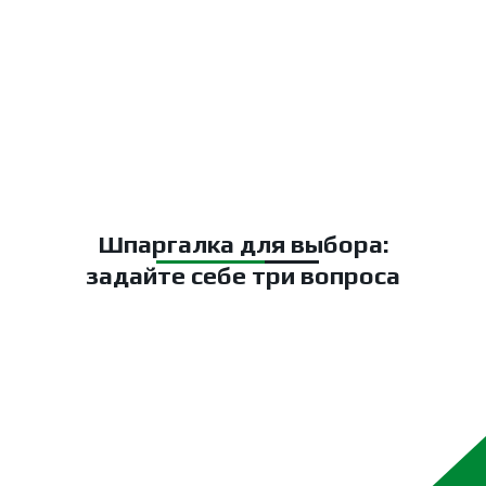
Шпаргалка для выбора:
задайте себе три вопроса
Вместо того чтобы
перечитывать тонны статей,
ответьте на три вопроса.
Ответы приведут вас к