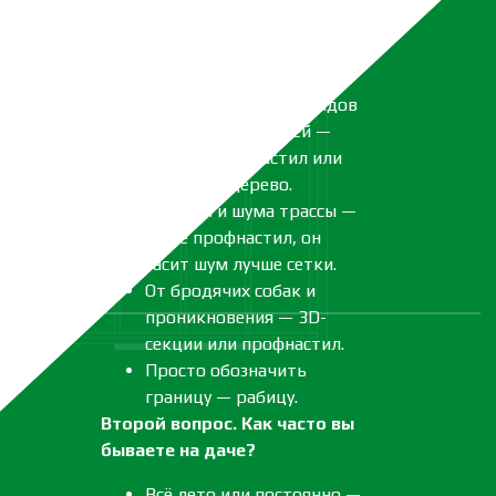
нужному типу забора.
Первый вопрос. От чего вы
хотите огородиться?
От любопытных взглядов
прохожих и соседей —
берите профнастил или
сплошное дерево.
От пыли и шума трассы —
тоже профнастил, он
гасит шум лучше сетки.
От бродячих собак и
проникновения — 3D-
секции или профнастил.
Просто обозначить
границу — рабицу.
Второй вопрос. Как часто вы
бываете на даче?
Всё лето или постоянно —