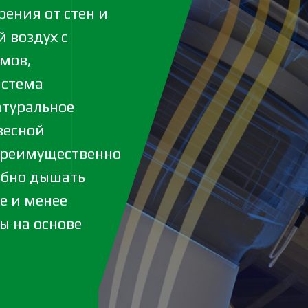
ения от стен и
 воздух с
мов,
истема
атуральное
весной
преимущественно
обно дышать
е и менее
ы на основе